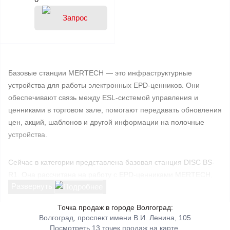
Базовые станции MERTECH — это инфраструктурные
устройства для работы электронных EPD-ценников. Они
обеспечивают связь между ESL-системой управления и
ценниками в торговом зале, помогают передавать обновления
цен, акций, шаблонов и другой информации на полочные
устройства.
Сейчас в категории представлена базовая станция DISC BS-
R1. Она рассчитана на работу с EPD-ценниками MERTECH,
Развернуть
подключается по кабелю RJ-45, поддерживает питание
PoE/DC и может устанавливаться на потолок или стену.
Точка продаж в городе Волгоград:
Количество базовых станций подбирается под площадь
Волгоград, проспект имени В.И. Ленина, 105
торгового зала, планировку, количество ценников и
Посмотреть 13 точек продаж на карте.