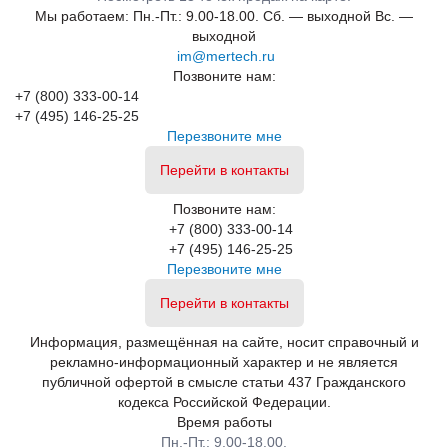
требования к скорости обновления данных.
Мы работаем:
Пн.-Пт.: 9.00-18.00.
Сб. — выходной
Вс. —
выходной
im@mertech.ru
Если электронный ценник отображает данные на полке, то
Позвоните нам:
базовая станция отвечает за их передачу внутри ESL-
+7 (800) 333-00-14
инфраструктуры. Поэтому при внедрении электронных
+7 (495) 146-25-25
Перезвоните мне
ценников важно рассчитывать не только количество самих
ценников, но и зону покрытия базовых станций.
Перейти в контакты
Позвоните нам:
DISC BS-R1 рассчитана на потолочный или настенный
+7 (800) 333-00-14
монтаж, подключается по кабелю RJ-45, поддерживает
+7 (495) 146-25-25
питание PoE/DC и работает с электронными EPD-ценниками.
Перезвоните мне
При проектировании ESL-системы количество базовых
Перейти в контакты
станций рассчитывают по площади торгового зала,
планировке, плотности размещения ценников и требованиям
Информация, размещённая на сайте, носит справочный и
к скорости обновления данных.
рекламно-информационный характер и не является
публичной офертой в смысле статьи 437 Гражданского
кодекса Российской Федерации.
Преимущества базовой станции
Время работы
DISC BS-R1
Пн.-Пт.: 9.00-18.00.