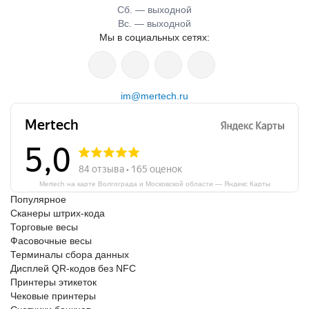
Сб. — выходной
Базовая станция нужна для стабильного обмена данными
Вс. — выходной
Мы в социальных сетях:
между платформой управления и электронными ценниками.
Для магазина это означает, что обновление цен и промо-
информации можно выполнять централизованно, без ручной
замены бумажных ценников на каждой полке.
im@mertech.ru
Связь между ESL-системой и ценниками. DISC BS-R1
передает данные на EPD-ценники MERTECH и помогает
поддерживать актуальную информацию на полке.
Поддержка Bluetooth BLE 5.x / 2.4G wireless. Станция
Mertech на карте Волгограда и Московской области — Яндекс Карты
используется для беспроводной передачи данных в рамках
Популярное
ESL-инфраструктуры.
Сканеры штрих-кода
Подключение по RJ-45. Проводное подключение удобно
Торговые весы
Фасовочные весы
для стабильной интеграции в инфраструктуру магазина.
Терминалы сбора данных
Питание PoE/DC. Можно выбрать подходящий способ
Дисплей QR-кодов без NFC
питания в зависимости от проекта и особенностей объекта.
Принтеры этикеток
Потолочный или настенный монтаж. Станцию можно
Чековые принтеры
размещать с учетом планировки торгового зала и зоны