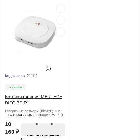
(0)
Код товара:
21103
в наличии
Базовая станция MERTECH
DISC BS-R1
Габаритные размеры (ШхДхВ), мм:
196×196×45,2 мм
Питание:
PoE / DC
В
10
160 ₽
корзину
0