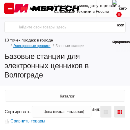
Лидер по производству торговой и
банковской техники в России
0
13 точек продаж
в городе
Сравнени
Избранно
Электронные ценники
Базовые станции
Базовые станции для
электронных ценников в
Волгограде
Каталог
Вид:
Сортировать:
Сравнить товары