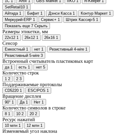
1С
1
Artix
1
GBS Market
1
IIKO
1
R-Keeper
1
SetRetail10
1
Айтида
1
Бифит
1
Дэнси Касса
1
Контур Маркет
1
Меркурий-ERP
1
Сервис+
1
Штрих Кассир-5
1
Показать еще 7
Скрыть
Размеры этикетки, мм
22х12
1
26х12
1
26х16
1
Сенсор
Емкостный
1
нет
1
Резистивный 4-wire
1
Резистивный 5-wire
3
Встроенный считыватель пластиковых карт
да
1
есть
1
нет
5
Количество строк
1
2
2
3
Поддерживаемые протоколы
CD5220
1
ESC/POS
1
Вращение дисплея
90°
1
Да
1
Нет
1
Количество символов в строке
8
1
10
2
20
2
Ресурс нажатий
10 млн
1
12 млн
1
Изменяемый угол наклона