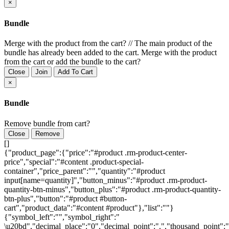
×
Bundle
Merge with the product from the cart?
//
The main product of the
bundle has already been added to the cart. Merge with the product
from the cart or add the bundle to the cart?
Close
Join
Add To Cart
×
Bundle
Remove bundle from cart?
Close
Remove
[]
{"product_page":{"price":"#product .rm-product-center-
price","special":"#content .product-special-
container","price_parent":"","quantity":"#product
input[name=quantity]","button_minus":"#product .rm-product-
quantity-btn-minus","button_plus":"#product .rm-product-quantity-
btn-plus","button":"#product #button-
cart","product_data":"#content #product"},"list":""}
{"symbol_left":"","symbol_right":"
\u20bd","decimal_place":"0","decimal_point":".","thousand_point":"