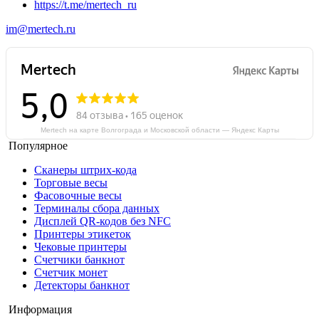
https://t.me/mertech_ru
Совместимо с устройствами от других производителей.
im@mertech.ru
Автоматизация торговли ускоряет работу магазина.
Обслуживание каждого клиента занимает меньше времени.
Поиск товара по базе выполняется за секунды. Отчеты о
торговых операциях формируются в автоматическом режиме.
Выполняются требования контролирующих органов, что
позволяет избежать штрафов.
Mertech на карте Волгограда и Московской области — Яндекс Карты
Популярное
Сканеры штрих-кода
Торговые весы
Фасовочные весы
Терминалы сбора данных
Дисплей QR-кодов без NFC
Принтеры этикеток
Чековые принтеры
Счетчики банкнот
Счетчик монет
Детекторы банкнот
Информация