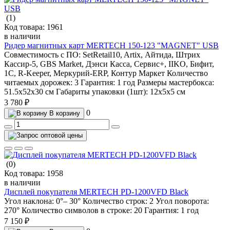
(1)
Код товара:
1961
в наличии
Ридер магнитных карт MERTECH 150-123 "MAGNET" USB
Совместимость с ПО:
SetRetail10, Artix, Айтида, Штрих
Кассир-5, GBS Market, Дэнси Касса, Сервис+, IIKO, Бифит,
1С, R-Keeper, Меркурий-ERP, Контур Маркет
Количество
читаемых дорожек:
3
Гарантия:
1 год
Размеры мастербокса:
51.5х52х30 см
Габариты упаковки (1шт):
12х5х5 см
3 780 ₽
0
В корзину
(0)
Код товара:
1958
в наличии
Дисплей покупателя MERTECH PD-1200VFD Black
Угол наклона:
0°– 30°
Количество строк:
2
Угол поворота:
270°
Количество символов в строке:
20
Гарантия:
1 год
7 150 ₽