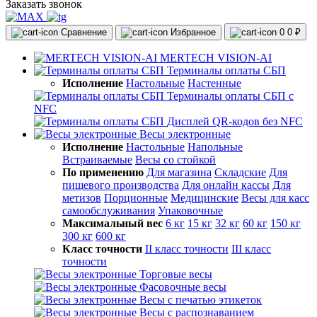
Заказать звонок
Сравнение
Избранное
0
0 ₽
MERTECH VISION-AI
Терминалы оплаты СБП
Исполнение
Настольные
Настенные
Терминалы оплаты СБП с
NFC
Дисплей QR-кодов без NFC
Весы электронные
Исполнение
Настольные
Напольные
Встраиваемые
Весы со стойкой
По применению
Для магазина
Складские
Для
пищевого производства
Для онлайн кассы
Для
метизов
Порционные
Медицинские
Весы для касс
самообслуживания
Упаковочные
Максимальный вес
6 кг
15 кг
32 кг
60 кг
150 кг
300 кг
600 кг
Класс точности
II класс точности
III класс
точности
Торговые весы
Фасовочные весы
Весы с печатью этикеток
Весы с распознаванием