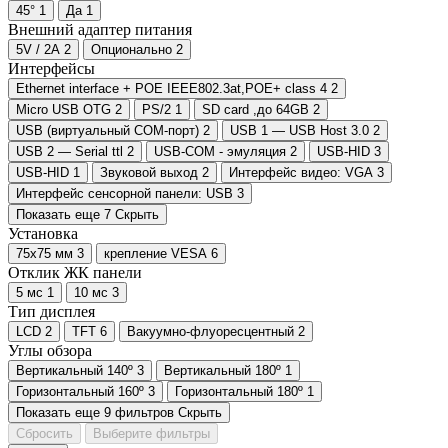
45°
1
Да
1
Внешний адаптер питания
5V / 2A
2
Опционально
2
Интерфейсы
Ethernet interface + POE IEEE802.3at,POE+ class 4
2
Micro USB OTG
2
PS/2
1
SD card ,до 64GB
2
USB (виртуальный COM-порт)
2
USB 1 — USB Host 3.0
2
USB 2 — Serial ttl
2
USB-COM - эмуляция
2
USB-HID
3
USB-HID
1
Звуковой выход
2
Интерфейс видео: VGA
3
Интерфейс сенсорной панели: USB
3
Показать еще 7
Скрыть
Установка
75х75 мм
3
крепление VESA
6
Отклик ЖК панели
5 мс
1
10 мс
3
Тип дисплея
LCD
2
TFT
6
Вакуумно-флуоресцентный
2
Углы обзора
Вертикальный 140º
3
Вертикальный 180º
1
Горизонтальный 160º
3
Горизонтальный 180º
1
Показать еще 9 фильтров
Скрыть
Сбросить
Выберите фильтры