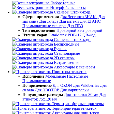
Лабораторные
Интерфейсные весы
Сканеры штрих-кода
Сферы применения
Для Честного ЗНАКа
Для
магазина
Для склада
Для аптеки
Для ЕГАИС
Промышленные сканеры
Для ПВЗ
Тип подключения
Проводной
Беспроводной
Чтение кодов
DataMatrix
PDF417
QR-код
Сканеры штрих-кода
Беспроводные
Ручные
Стационарные
2D сканеры
Встраиваемые
Аксессуары к сканерам
Принтеры этикеток
Исполнение
Мобильные
Настольные
Промышленные
По применению
Для OZON
Для Wildberries
Для
склада
Для ЭВОТОР
Для маркировки
Популярные размеры
Для этикеток 80 мм
Для
этикеток 75х120 мм
Термотрансферные принтеры
Термопринтеры этикеток
Аксессуары для принтеров