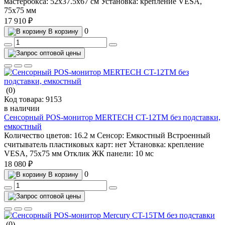
мастербокса:
52х37.5х67 см
Установка:
крепление VESA,
75х75 мм
17 910 ₽
0
В корзину
(0)
Код товара:
9153
в наличии
Сенсорный POS-монитор MERTECH CT-12TM без подставки,
емкостный
Количество цветов:
16.2 м
Сенсор:
Емкостный
Встроенный
считыватель пластиковых карт:
нет
Установка:
крепление
VESA, 75х75 мм
Отклик ЖК панели:
10 мс
18 080 ₽
0
В корзину
(0)