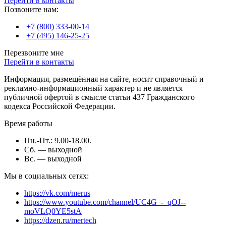
Перейти в контакты
Позвоните нам:
Производство торговой техники находится не в Волгограду.
Оборудование Mertech производится на технологичных
+7 (800) 333-00-14
заводах в Китае и на Тайване. Исследовательский-
+7 (495) 146-25-25
Технический Центр находится в Южной Корее. В Волгограду
работает официальное представительство бренда. Каждый год
Перезвоните мне
компания представляет новые технические решения для
Перейти в контакты
автоматизации торговли.
Информация, размещённая на сайте, носит справочный и
Оптимизация работы магазина
рекламно-информационный характер и не является
публичной офертой в смысле статьи 437 Гражданского
кодекса Российской Федерации.
ПОС система выполняет несколько задач. Она передает
информацию ОФД (оператору фискальных данных).
Время работы
Генерирует и печатает
чеки с 2D штрих-кодами
. Учитывает
движение товаров, которые подлежат обязательной
Пн.-Пт.: 9.00-18.00.
маркировке. Эти функции могут быть реализованы в онлайн-
Сб. — выходной
кассе или в смарт-терминале.
Вс. — выходной
Техника Mertech имеет следующие преимущества:
Мы в социальных сетях:
Компактные размеры техники.
https://vk.com/merus
Надежная защита корпуса.
https://www.youtube.com/channel/UC4G_-_qOJ--
Качественные комплектующие.
moVLQ0YE5stA
Экономный расход заряда батареи.
https://dzen.ru/mertech
Создано по требованиям ЕГАИС и честный знак.