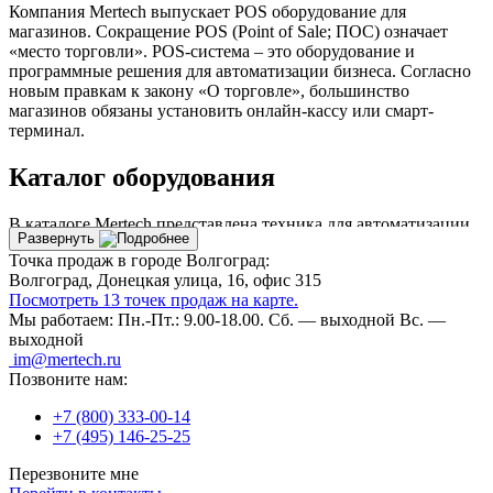
Компания Mertech выпускает POS оборудование для
магазинов. Сокращение POS (Point of Sale; ПОС) означает
«место торговли». POS-система – это оборудование и
программные решения для автоматизации бизнеса. Согласно
новым правкам к закону «О торговле», большинство
магазинов обязаны установить онлайн-кассу или смарт-
терминал.
Каталог оборудования
В каталоге Mertech представлена техника для автоматизации
Развернуть
торговых точек. Покупая комплект от одного производителя,
Точка продаж в городе Волгоград:
вы экономите время за счет доставки, подключения и
Волгоград, Донецкая улица, 16, офис 315
настройки техники.
Посмотреть 13 точек продаж на карте.
Мы работаем:
Пн.-Пт.: 9.00-18.00.
Сб. — выходной
Вс. —
Ассортимент включает:
выходной
Принтеры чеков и этикеток
.
im@mertech.ru
POS компьютеры
.
Позвоните нам:
Считыватели магнитных карт
.
+7 (800) 333-00-14
Программируемые клавиатуры
.
+7 (495) 146-25-25
Дисплеи для покупателя
.
Мониторы
.
Перезвоните мне
И другие устройства.