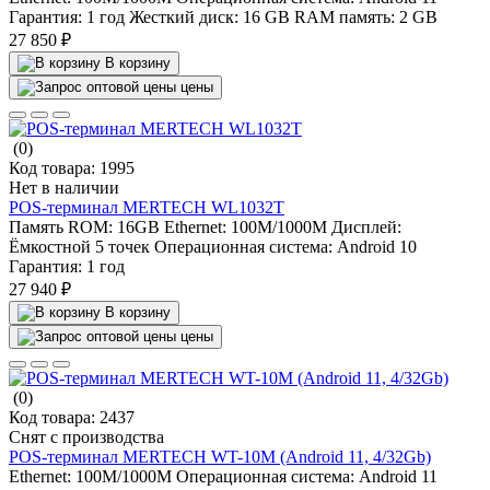
Гарантия:
1 год
Жесткий диск:
16 GB
RAM память:
2 GB
27 850 ₽
В корзину
цены
(0)
Код товара:
1995
Нет в наличии
POS-терминал MERTECH WL1032T
Память ROM:
16GB
Ethernet:
100M/1000M
Дисплей:
Ёмкостной 5 точек
Операционная система:
Android 10
Гарантия:
1 год
27 940 ₽
В корзину
цены
(0)
Код товара:
2437
Снят с производства
POS-терминал MERTECH WT-10M (Android 11, 4/32Gb)
Ethernet:
100M/1000M
Операционная система:
Android 11