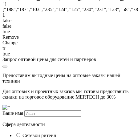
"}
["188","187","103","235","124","125","230","231","123","58","78
1
false
false
true
Remove
Change
tr
true
Запрос оптовой цены для сетей и партнеров
Предоставим выгодные цены на оптовые заказы нашей
техники
Для оптовых и проектных заказов мы готовы предоставить
скидки на торговое оборудование MERTECH до
30%
Ваше имя
Сфера деятельности
Сетевой ритейл