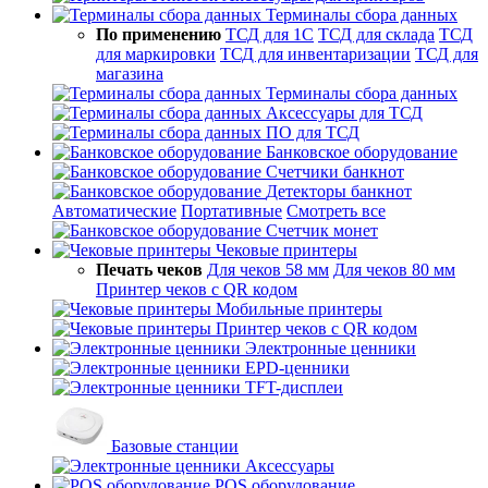
Терминалы сбора данных
По применению
ТСД для 1С
ТСД для склада
ТСД
для маркировки
ТСД для инвентаризации
ТСД для
магазина
Терминалы сбора данных
Аксессуары для ТСД
ПО для ТСД
Банковское оборудование
Счетчики банкнот
Детекторы банкнот
Автоматические
Портативные
Смотреть все
Счетчик монет
Чековые принтеры
Печать чеков
Для чеков 58 мм
Для чеков 80 мм
Принтер чеков с QR кодом
Мобильные принтеры
Принтер чеков с QR кодом
Электронные ценники
EPD-ценники
TFT-дисплеи
Базовые станции
Аксессуары
POS оборудование