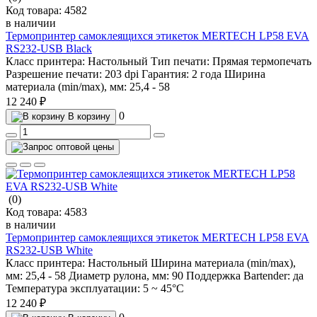
Код товара:
4582
в наличии
Термопринтер самоклеящихся этикеток MERTECH LP58 EVA
RS232-USB Black
Класс принтера:
Настольный
Тип печати:
Прямая термопечать
Разрешение печати:
203 dpi
Гарантия:
2 года
Ширина
материала (min/max), мм:
25,4 - 58
12 240 ₽
0
В корзину
(0)
Код товара:
4583
в наличии
Термопринтер самоклеящихся этикеток MERTECH LP58 EVA
RS232-USB White
Класс принтера:
Настольный
Ширина материала (min/max),
мм:
25,4 - 58
Диаметр рулона, мм:
90
Поддержка Bartender:
да
Температура эксплуатации:
5 ~ 45°C
12 240 ₽