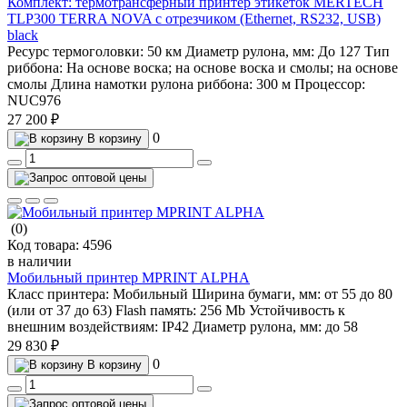
Комплект: термотрансферный принтер этикеток MERTECH
TLP300 TERRA NOVA с отрезчиком (Ethernet, RS232, USB)
black
Ресурс термоголовки:
50 км
Диаметр рулона, мм:
До 127
Тип
риббона:
На основе воска; на основе воска и смолы; на основе
смолы
Длина намотки рулона риббона:
300 м
Процессор:
NUC976
27 200 ₽
0
В корзину
(0)
Код товара:
4596
в наличии
Мобильный принтер MPRINT ALPHA
Класс принтера:
Мобильный
Ширина бумаги, мм:
от 55 до 80
(или от 37 до 63)
Flash память:
256 Mb
Устойчивость к
внешним воздействиям:
IP42
Диаметр рулона, мм:
до 58
29 830 ₽
0
В корзину