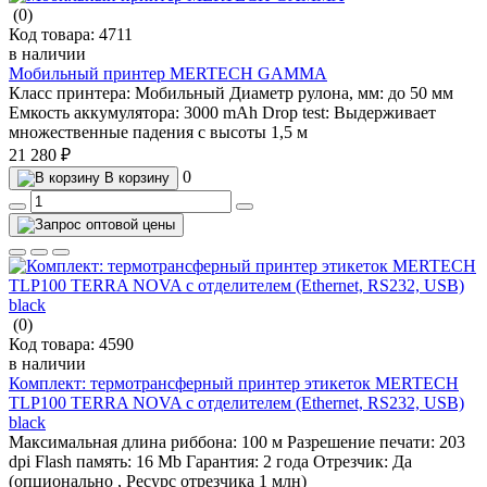
(0)
Код товара:
4711
в наличии
Мобильный принтер MERTECH GAMMA
Класс принтера:
Мобильный
Диаметр рулона, мм:
до 50 мм
Емкость аккумулятора:
3000 mAh
Drop test:
Выдерживает
множественные падения с высоты 1,5 м
21 280 ₽
0
В корзину
(0)
Код товара:
4590
в наличии
Комплект: термотрансферный принтер этикеток MERTECH
TLP100 TERRA NOVA с отделителем (Ethernet, RS232, USB)
black
Максимальная длина риббона:
100 м
Разрешение печати:
203
dpi
Flash память:
16 Mb
Гарантия:
2 года
Отрезчик:
Да
(опционально , Ресурс отрезчика 1 млн)