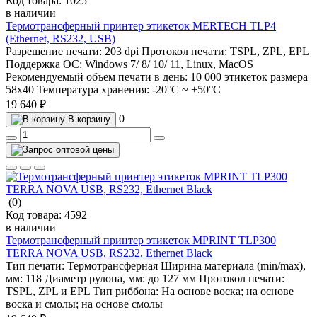
Код товара:
1025
в наличии
Термотрансферный принтер этикеток MERTECH TLP4
(Ethernet, RS232, USB)
Разрешение печати:
203 dpi
Протокол печати:
TSPL, ZPL, EPL
Поддержка ОС:
Windows 7/ 8/ 10/ 11, Linux, MacOS
Рекомендуемый объем печати в день:
10 000 этикеток размера
58х40
Температура хранения:
-20°С ~ +50°С
19 640 ₽
0
В корзину
(0)
Код товара:
4592
в наличии
Термотрансферный принтер этикеток MPRINT TLP300
TERRA NOVA USB, RS232, Ethernet Black
Тип печати:
Термотрансферная
Ширина материала (min/max),
мм:
118
Диаметр рулона, мм:
до 127 мм
Протокол печати:
TSPL, ZPL и EPL
Тип риббона:
На основе воска; на основе
воска и смолы; на основе смолы