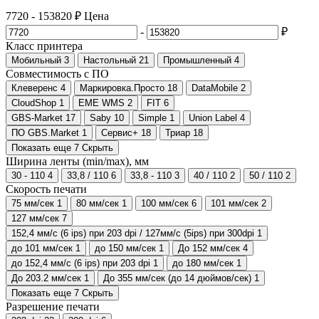
7720
-
153820
₽
Цена
-
₽
Класс принтера
Мобильный
3
Настольный
21
Промышленный
4
Совместимость с ПО
Клеверенс
4
Маркировка.Просто
18
DataMobile
2
CloudShop
1
EME WMS
2
FIT
6
GBS-Market
17
Saby
10
Simple
1
Union Label
4
ПО GBS.Market
1
Сервис+
18
Триар
18
Показать еще 7
Скрыть
Ширина ленты (min/max), мм
30 - 110
4
33,8 / 110
6
33,8 - 110
3
40 / 110
2
50 / 110
2
Скорость печати
75 мм/сек
1
80 мм/сек
1
100 мм/сек
6
101 мм/сек
2
127 мм/сек
7
152,4 мм/с (6 ips) при 203 dpi / 127мм/с (5ips) при 300dpi
1
до 101 мм/сек
1
до 150 мм/сек
1
До 152 мм/сек
4
до 152,4 мм/с (6 ips) при 203 dpi
1
до 180 мм/сек
1
До 203.2 мм/сек
1
До 355 мм/сек (до 14 дюймов/сек)
1
Показать еще 7
Скрыть
Разрешение печати