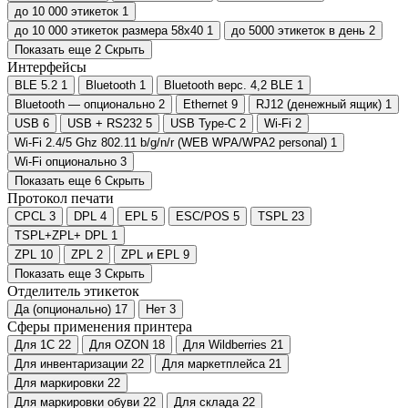
до 10 000 этикеток
1
до 10 000 этикеток размера 58х40
1
до 5000 этикеток в день
2
Показать еще 2
Скрыть
Интерфейсы
BLE 5.2
1
Bluetooth
1
Bluetooth верс. 4,2 BLE
1
Bluetooth — опционально
2
Ethernet
9
RJ12 (денежный ящик)
1
USB
6
USB + RS232
5
USB Type-C
2
Wi-Fi
2
Wi-Fi 2.4/5 Ghz 802.11 b/g/n/r (WEB WPA/WPA2 personal)
1
Wi-Fi опционально
3
Показать еще 6
Скрыть
Протокол печати
CPCL
3
DPL
4
EPL
5
ESC/POS
5
TSPL
23
TSPL+ZPL+ DPL
1
ZPL
10
ZPL
2
ZPL и EPL
9
Показать еще 3
Скрыть
Отделитель этикеток
Да (опционально)
17
Нет
3
Сферы применения принтера
Для 1С
22
Для OZON
18
Для Wildberries
21
Для инвентаризации
22
Для маркетплейса
21
Для маркировки
22
Для маркировки обуви
22
Для склада
22