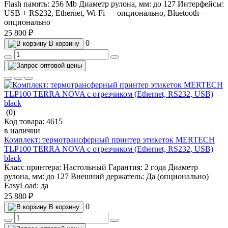
Flash память:
256 Mb
Диаметр рулона, мм:
до 127
Интерфейсы:
USB + RS232, Ethernet, Wi-Fi — опционально, Bluetooth —
опционально
25 800 ₽
0
В корзину
(0)
Код товара:
4615
в наличии
Комплект: термотрансферный принтер этикеток MERTECH
TLP100 TERRA NOVA с отрезчиком (Ethernet, RS232, USB)
black
Класс принтера:
Настольный
Гарантия:
2 года
Диаметр
рулона, мм:
до 127
Внешний держатель:
Да (опционально)
EasyLoad:
да
25 880 ₽
0
В корзину