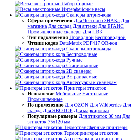
Лабораторные
Интерфейсные весы
Сканеры штрих-кода
Сферы применения
Для Честного ЗНАКа
Для
магазина
Для склада
Для аптеки
Для ЕГАИС
Промышленные сканеры
Для ПВЗ
Тип подключения
Проводной
Беспроводной
Чтение кодов
DataMatrix
PDF417
QR-код
Сканеры штрих-кода
Беспроводные
Ручные
Стационарные
2D сканеры
Встраиваемые
Аксессуары к сканерам
Принтеры этикеток
Исполнение
Мобильные
Настольные
Промышленные
По применению
Для OZON
Для Wildberries
Для
склада
Для ЭВОТОР
Для маркировки
Популярные размеры
Для этикеток 80 мм
Для
этикеток 75х120 мм
Термотрансферные принтеры
Термопринтеры этикеток
Аксессуары для принтеров