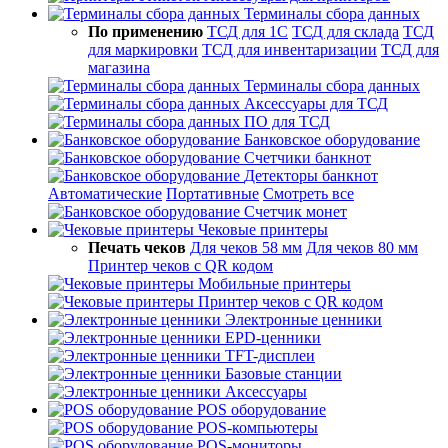
Терминалы сбора данных
По применению
ТСД для 1С
ТСД для склада
ТСД
для маркировки
ТСД для инвентаризации
ТСД для
магазина
Терминалы сбора данных
Аксессуары для ТСД
ПО для ТСД
Банковское оборудование
Счетчики банкнот
Детекторы банкнот
Автоматические
Портативные
Смотреть все
Счетчик монет
Чековые принтеры
Печать чеков
Для чеков 58 мм
Для чеков 80 мм
Принтер чеков с QR кодом
Мобильные принтеры
Принтер чеков с QR кодом
Электронные ценники
EPD-ценники
TFT-дисплеи
Базовые станции
Аксессуары
POS оборудование
POS-компьютеры
POS-мониторы