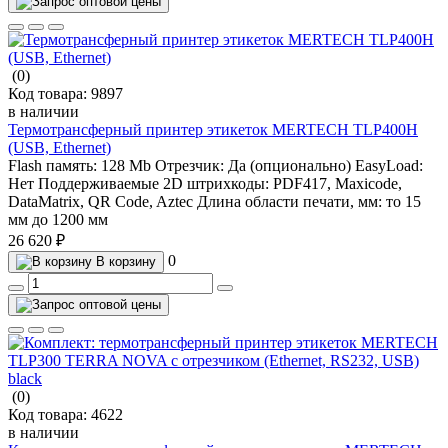
(0)
Код товара:
9897
в наличии
Термотрансферный принтер этикеток MERTECH TLP400H
(USB, Ethernet)
Flash память:
128 Mb
Отрезчик:
Да (опционально)
EasyLoad:
Нет
Поддерживаемые 2D штрихкоды:
PDF417, Maxicode,
DataMatrix, QR Code, Aztec
Длина области печати, мм:
то 15
мм до 1200 мм
26 620 ₽
0
В корзину
(0)
Код товара:
4622
в наличии