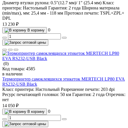
Диаметр втулки рулона:
0.5"(12.7 мм)/ 1" (25.4 мм)
Класс
принтера:
Настольный
Гарантия:
2 года
Ширина материала
(min/max), мм:
25,4 мм - 118 мм
Протокол печати:
TSPL+ZPL+
DPL
13 230 ₽
0
В корзину
(0)
Код товара:
4585
в наличии
Термопринтер самоклеящихся этикеток MERTECH LP80 EVA
RS232-USB Black
Класс принтера:
Настольный
Разрешение печати:
203 dpi
Ресурс печатающей головки:
50 км
Гарантия:
2 года
Отрезчик:
нет
14 050 ₽
0
В корзину