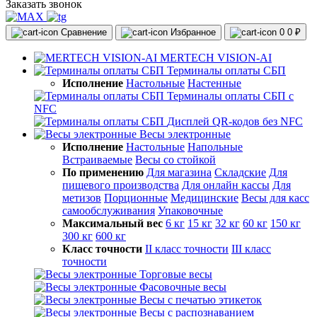
Заказать звонок
Сравнение
Избранное
0
0 ₽
MERTECH VISION-AI
Терминалы оплаты СБП
Исполнение
Настольные
Настенные
Терминалы оплаты СБП с
NFC
Дисплей QR-кодов без NFC
Весы электронные
Исполнение
Настольные
Напольные
Встраиваемые
Весы со стойкой
По применению
Для магазина
Складские
Для
пищевого производства
Для онлайн кассы
Для
метизов
Порционные
Медицинские
Весы для касс
самообслуживания
Упаковочные
Максимальный вес
6 кг
15 кг
32 кг
60 кг
150 кг
300 кг
600 кг
Класс точности
II класс точности
III класс
точности
Торговые весы
Фасовочные весы
Весы с печатью этикеток
Весы с распознаванием