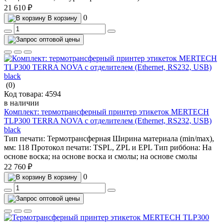
21 610 ₽
0
В корзину
(0)
Код товара:
4594
в наличии
Комплект: термотрансферный принтер этикеток MERTECH
TLP300 TERRA NOVA с отделителем (Ethernet, RS232, USB)
black
Тип печати:
Термотрансферная
Ширина материала (min/max),
мм:
118
Протокол печати:
TSPL, ZPL и EPL
Тип риббона:
На
основе воска; на основе воска и смолы; на основе смолы
22 760 ₽
0
В корзину