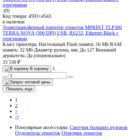
(0)
Код товара:
4593+4543
в наличии
Термотрансферный принтер этикеток MPRINT TLP300
TERRA NOVA (300 DPI) USB, RS232, Ethernet Black с
отрезчиком
Класс принтера:
Настольный
Flash память:
16 Mb
RAM
память:
32 Mb
Диаметр рулона, мм:
До 127
Внешний
держатель:
Да (опционально)
33 530 ₽
1
В корзину
Показать еще
1
2
>
>|
Популярные аксессуары:
Смотчик больших рулонов
Отделитель этикеток
Отрезчик этикеток