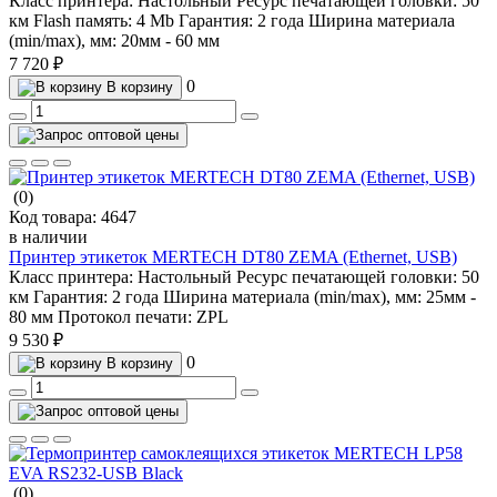
Класс принтера:
Настольный
Ресурс печатающей головки:
50
км
Flash память:
4 Mb
Гарантия:
2 года
Ширина материала
(min/max), мм:
20мм - 60 мм
7 720 ₽
0
В корзину
(0)
Код товара:
4647
в наличии
Принтер этикеток MERTECH DT80 ZEMA (Ethernet, USB)
Класс принтера:
Настольный
Ресурс печатающей головки:
50
км
Гарантия:
2 года
Ширина материала (min/max), мм:
25мм -
80 мм
Протокол печати:
ZPL
9 530 ₽
0
В корзину
(0)