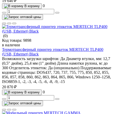
19 640 ₽
0
В корзину
(0)
Код товара:
9898
в наличии
Термотрансферный принтер этикеток MERTECH TLP400
(USB, Ethernet) Black
Возможность загрузки шрифтов:
Да
Диаметр втулки, мм:
12,7
(0,5" дюйм), 25,4 мм (1" дюйм)
Длина намотки рулона, м:
до
300
Отделитель этикеток:
Да (опционально)
Поддерживаемые
кодовые страницы:
DOS437, 720, 737, 755, 775, 850, 852, 855,
856, 857, 858, 860, 862, 863, 864, 865, 866, Windows 1250–1258,
ISO8859-1, -2, -3, -4, -5, -6, -8, -9, -15
20 870 ₽
0
В корзину