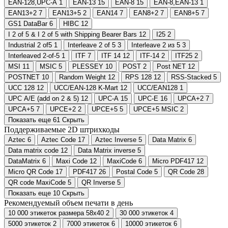
EAN-128,UPC-A
1
EAN-13
15
EAN-8
15
EAN-8,EAN-13
1
EAN13+2
7
EAN13+5
2
EAN14
7
EAN8+2
7
EAN8+5
7
GS1 DataBar
6
HIBC
12
I 2 of 5 & I 2 of 5 with Shipping Bearer Bars
12
I25
2
Industrial 2 of5
1
Interleave 2 of 5
3
Interleave 2 из 5
3
Interleaved 2-of-5
1
ITF
7
ITF 14
12
ITF-14
2
ITF25
2
MSI
11
MSIC
5
PLESSEY
10
POST
2
Post NET
12
POSTNET
10
Random Weight
12
RPS 128
12
RSS-Stacked
5
UCC 128
12
UCC/EAN-128 K-Mart
12
UCC/EAN128
1
UPC A/E (add on 2 & 5)
12
UPC-A
15
UPC-E
16
UPCA+2
7
UPCA+5
7
UPCE+2
2
UPCE+5
5
UPCE+5 MSIC
2
Показать еще 61
Скрыть
Поддерживаемые 2D штрихкоды
Aztec
6
Aztec Code
17
Aztec Inverse
5
Data Matrix
6
Data matrix code
12
Data Matrix inverse
5
DataMatrix
6
Maxi Code
12
MaxiCode
6
Micro PDF417
12
Micro QR Code
17
PDF417
26
Postal Code
5
QR Code
28
QR code MaxiCode
5
QR Inverse
5
Показать еще 10
Скрыть
Рекомендуемый объем печати в день
10 000 этикеток размера 58х40
2
30 000 этикеток
4
5000 этикеток
2
7000 этикеток
6
10000 этикеток
6