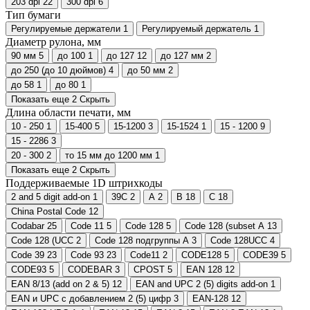
203 dpi
22
300 dpi
6
Тип бумаги
Регулируемые держатели
1
Регулируемый держатель
1
Диаметр рулона, мм
90 мм
5
до 100
1
до 127
12
до 127 мм
2
до 250 (до 10 дюймов)
4
до 50 мм
2
до 58
1
до 80
1
Показать еще 2
Скрыть
Длина области печати, мм
10 - 250
1
15-400
5
15-1200
3
15-1524
1
15 - 1200
9
15 - 2286
3
20 - 300
2
то 15 мм до 1200 мм
1
Показать еще 2
Скрыть
Поддерживаемые 1D штрихкоды
2 and 5 digit add-on
1
39C
2
A
2
B
18
C
18
China Postal Code
12
Codabar
25
Code 11
5
Code 128
5
Code 128 (subset A
13
Code 128 (UCC
2
Code 128 подгруппы A
3
Code 128UCC
4
Code 39
23
Code 93
23
Code11
2
CODE128
5
CODE39
5
CODE93
5
CODEBAR
3
CPOST
5
EAN 128
12
EAN 8/13 (add on 2 & 5)
12
EAN and UPC 2 (5) digits add-on
1
EAN и UPC с добавлением 2 (5) цифр
3
EAN-128
12